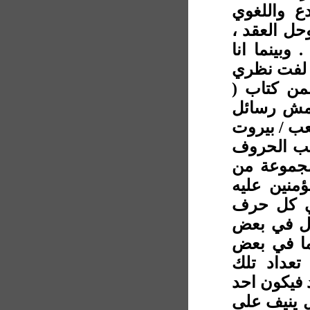
ع واللغوي
وحل العقد ،
 وبينما انا
 لفت نظري
ن كتاب (
هامش رسائل
ب / بيروت
سب الحروف
مجموعة من
ؤمنين عليه
في كل حرف
ال في بعض
ما في بعض
تعداد تلك
 فيكون احد
ل ينيف على