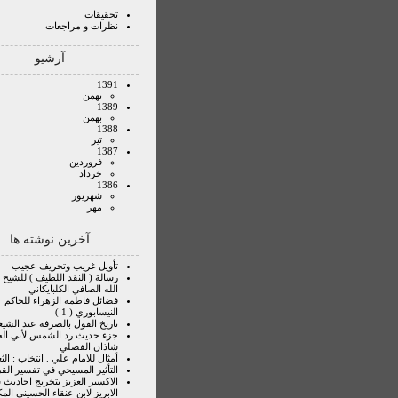
تحقیقات
نظرات و مراجعات
آرشیو
1391
بهمن
1389
بهمن
1388
تير
1387
فروردين
خرداد
1386
شهريور
مهر
آخرین نوشته ها
تأويل غريب وتحريف عجيب
رسالة ( النقد اللطيف ) للشيخ
الله الصافي الكلبايكاني
فضائل فاطمة الزهراء للحاكم
النيسابوري ( 1 )
تاريخ القول بالصرفة عند الشيع
جزء حديث رد الشمس لأبي ال
شاذان الفضلي
أمثال للامام علي . انتخاب : الثع
التأثير المسيحي في تفسير الق
الاكسير العزيز بتخريج احاديث
الابريز لابن عنقاء الحسيني الم