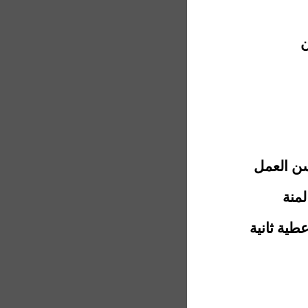
ن
سن العمل
لمنة
طية ثانية