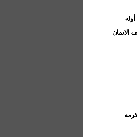
أوله
 الايمان
كرمه