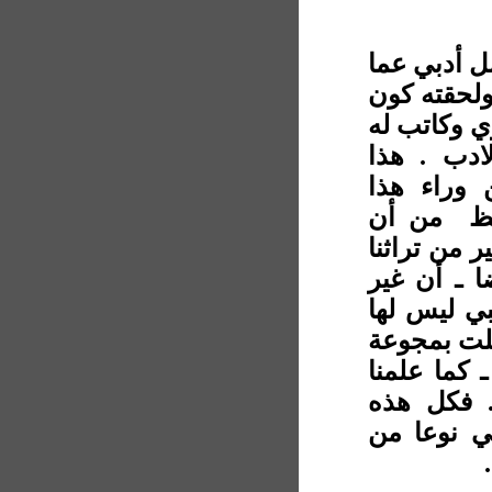
ل أدبي عما
ولحقته كون
ي وكاتب له
ادب . هذا
 وراء هذا
فظ
من أن
ر من تراثنا
ا ـ أن غير
لبي ليس لها
فلت بمجوعة
 كما علمنا
. فكل هذه
ي نوعا من