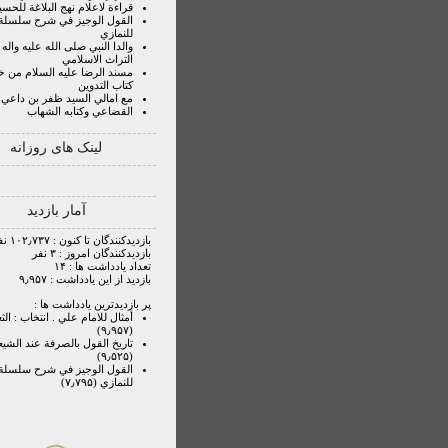
قراءة لاعلام نهج البلاغة للحسي
القول الوجيز في شرح سلسلة ا
للنمازي
والدا النبي صلى الله عليه واله
التراث الاسلامي
مسند الرضا عليه السلام من خ
كتاب التدوين
مع امالي السيد ظفر بن داعي
القضاعي وكتابه الشهاب
لینک های روزانه
آمار بازدید
بازدیدکنندگان تا کنون : ۱۰۲٫۷۳۷ نفر
بازدیدکنندگان امروز : ۳ نفر
تعداد یادداشت ها : ۱۴
بازدید از این یادداشت : ۹٫۹۵۷
پر بازدیدترین یادداشت ها :
أمثال للامام علي . انتخاب : الثع
(۹٫۹۵۷)
تاريخ القول بالصرفة عند الشيع
(۹٫۵۲۵)
القول الوجيز في شرح سلسلة ا
للنمازي (۷٫۷۹۵)