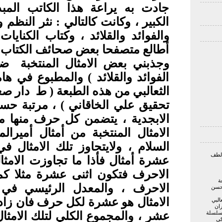
جادت به يراعة هذا الكاتب المبد
الكبير ، وكانت كالتالي : نثر النظم 
والفوائد والقلائد ، وكتاب الكنايات .
أطالع متصفحا بعض صحائف الكتاب
وجذبني بعض الامثال المنتخبة
ضم
الفوائد والقلائد ) والمطبوع في 
الثعالبي من هذه الطبعة ( ط
دار صع
تحقيق علي الخاقاني ) ، مرتبة ح
الابجدية ، يتضمن كل حرف منها 
الامثال المنتخبة من أمثال أميرالم
السلام ، ولايتجاوز تلك الامثال 
 لطف
عشرة أمثال فأذا ما تجاوزت الامث
الاحرف فتكون اثنى عشرة مثلا ك
ة
الاحرف ، والمعدل الرئيسي في 
حسن
الامثال هو عشرة لكل حرف فان زاد
البي
ران
 سلسلة
عشر ، والمجموع الكلي لتلك الامثا
كي