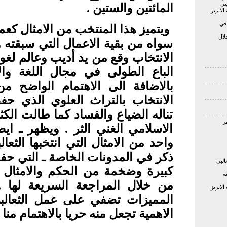
ني
المائتين والستين .
لابريز
 في
ويتميز هذا المنتخب من الامثال كعم
لال
سواه من بقية الاعمال التي سبقته 
الانتخاب وقع من يد أديب وعالم لغو
الباع الطولى في مجال اللغة وال
بالاضافة الى الاهتمام الواضح من
الانتخاب بالتراث العلوي الذي ح
تناله الضياع والفساد كما طالت الكثي
الاسلامي الغني الثر . ويظهر ـ ايض
واحد من الامثال التي انتخبها الثعا
ذكر في المدونات الخاصة ـ التي ح
البي
كبيرة وضخمة من الحكم والامثال ـ
ة
من خلال المراجعة السريعة لها 
لابريز
المميزات تضفي على عمل الثعالب
الاهمية تجعل منه حريا بالاهتمام منا .