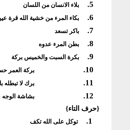
5.
بلاء الانسان من اللسان
6.
بكاء المرء من خشية الله قرة عي
7.
باكر تسعد
8.
بطن المرء عدوه
9.
بكرة السبت والخميس بركة
10.
بركة العمر ح
11.
برك لا تبطله با
12.
بشاشة الوجه ع
{حرف التاء}
1.
توكل على الله تكف