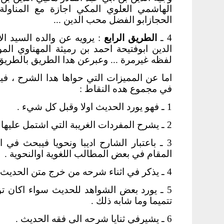
الهاشمي العلوي المكي اجازة مع المناو
الحجازابو الفضل محب الدين ...
4 ـ
الطريق الرابع
: يرويه عن والده السيد ال
الدين ابوفتيحة احمد بن رميثة المهناوي ا
لفظه غيرمرة ... وعبرعن هدا الطريق بالطري
اما عن المميزات التي حواها هدا الشرح ، في
في مجموع هده النقاط :
1 ـ فهو يورد الحديث اولا وقبل كل شيء .
2 ـ يشرح المفردات الغريبة التي اشتمل عليها متن الحديث .
3 ـ باعتبار الشارح اديبا ونحويا فيبحث في ا
المقام في بعض المطالب اللغوية اوالنحوية .
4 ـ يذكر في اثناء شرحه من خرج متن الحديث المشروح .
5 ـ يورد بعض الشواهد للحديث سواء اكان توض
تتميما وما شابه ذلك .
6 ـ يشيرفي ثنايا شرحه الى فقه الحديث .