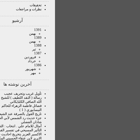
تحقیقات
نظرات و مراجعات
آرشیو
1391
بهمن
1389
بهمن
1388
تير
1387
فروردين
خرداد
1386
شهريور
مهر
آخرین نوشته ها
تأويل غريب وتحريف عجيب
رسالة ( النقد اللطيف ) للشيخ
الله الصافي الكلبايكاني
فضائل فاطمة الزهراء للحاكم
النيسابوري ( 1 )
تاريخ القول بالصرفة عند الشيع
جزء حديث رد الشمس لأبي ال
شاذان الفضلي
أمثال للامام علي . انتخاب : الثع
التأثير المسيحي في تفسير الق
الاكسير العزيز بتخريج احاديث
الابريز لابن عنقاء الحسيني الم