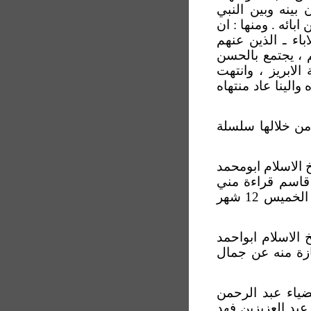
بينه وبين النبي
ائه . ومنها : ان
باء ـ الذين عنهم
 ، يجتمع بالحسن
لابريز ، وانتهت
والينا عاد منتهاه
ن خلالها سلسلة
 الاسلام ابومحمد
 قاسم قراءة مني
عليه لجميعه مع المناولة والاجازة ضحوة يوم الخميس 12 شهر
الاسلام ابواحمد
ازة منه عن جمال
ضياء عبد الرحمن
عبد العزيزبن فهد