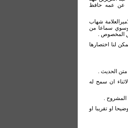
لة عن عمه حافظ
اميرالعلامة شهاب
لموسوي سماعا من
ق المخصوص .
مكن لنا اختصارها
لاثناء ان سمح له
يحا او تقريبا او