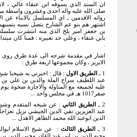
ان السند الذي يسوقه ابن عنقاء عالي ، لان 
صلى الله عليه واله احدى وعشرون واسطة من اب
رواته الاقدمين ـ اي المسلسل بالابناء عن الا
اشتهر هم بنو عم الشارح يتصل نسبه بنسبهم
بن جعفر امير بلخ الذي منه انتشرت سلسلة ا
بابن عنقاء ، وعلى حد تعبيره : فمنا كان مبتداه 
.
اشار في مقدمة شرحه الى عدة طرق روى م
الابريز ، وكان مجموعها اربعة طرق :
1 ـ
الطريق الاول
: قال : اخبرني به شيخنا شيخ
عبد اللطيف سراج الملة والدين بن علي بن
صفر1017 هـ في مجلس واحد ...
2 ـ
الطريق الثاني
: عن شيخه المتقدم وشيخ 
عبد العزيزين تقي الدين الجيشي نزيل تعزاج
الدين ابوعبد الله محمد الطاهر الاهدل ...
3 ـ
الطريق الثالث
:
عن شيخ الاسلام ابوال
وجيه الدين بن ابي عبد القادر محيي الدين بن 