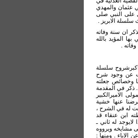
لقضية العدلية في
ي عثمان والمهدي
ل على النبي صلى
 سلسلة الابريز .
ذكر ان سنة وفاته
في بها المؤيد بالله
فاته .
 اكبرشروح سلسلة
مات عن وجود شرح
يا وخصائص جعلته
. ذكر في المقدمة
لى الاميرالكبير
ضنا عنها خشية
لت له في الشرح ،
ته ابن عنقاء قد
ايوجد له ثاني ـ
تى مشايخه ويرووه
 الاباء . ومنها :