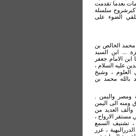
مات بعدما تقدمت
باكبرشروح سلسلة
ونلقي الضوء على
ة محمد الخالص بن
 ... ابن السيد
ا ابن الامام جعفر
دين عليه السلام ،
ي العلوم ، وشيخ
 بالله محمد بن
 ومصر واليمن .
 ومنه الى اليمن
والف العديد من
ي مستقر الارواح ،
 ، تشنيف السمع
دررالبهية ، غرر