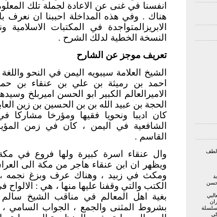
انفسنا في غنى عن الاعادة لجملة تلك المعلو
هناك . وفي هذه المداخلة احببنا ان نعرف 
الابريزالمتواجدة في المكتبات الاسلامية 
النسخة الخطية لدلك الشرح .
تعريف موجز عن الشارح
الشيخ العلامة سيبويه اليمن في النحو واللغ
احمد بن رميثة بن علي بن عنقاء بن حمزة
الاميرالعالم الكبير ابو الحسن اميربلخ وسيده
الحجة بن عبيد الله بن بن الحسين بن زين العاب
كان اديبا ونحويا فقيها ومؤرخا مشاركا ف
الشافعية في اليمن ، كان في زمن المؤيد
القاسم .
 لطف
وال عنقاء اسرة كبيرة ولها فروع في مكة
ويظهر ان ابن عنقاء هاجر من مكة الى العراق
ومكث في زبيد ، وهناك عرف وبزغ نجمه ، 
ة
حسن
الكتب والتي وقفنا عليها منها ، هي : الالواح ف
بغية اهل المعالم في مناقب الشيخ سالم
البي
ران
بشروط المثنى والجمع ، الجواب السامي ، ال
 سلسلة
كي