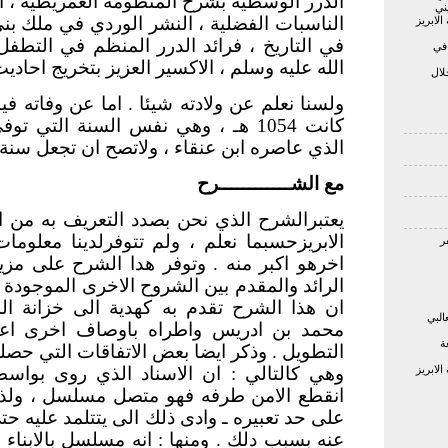
الدرر الوسطية بشرح المنظومة العمريطية ، ا
ني
الناسبات الفضلية ، النشر الوردي في ملك بن
لابريز
في التاريخ ، فرائد الدرر المنظم في التطف
 في
الله عليه وسلم ، الاكسير العزيز بتخريج احاديث
لال
ولسنا نعلم عن ولادته شيئا . اما عن وفاته في
كانت 1054 هـ ، وهي نفس السنة التي تو
الذي عاصره ابن عنقاء ، ولاتصح ان تجعل سنة و
مع الشــــــــــــرح
يعتبرالشرح الذي نحن بصدد التعريف به من
الابريزحسبما نعلم ، ولم تتوفرلدينا معلو
اخرهو اكبر منه . وتوفر هدا الشرح على مز
الرائد والمقدم بين الشروح الاخرى الموجودة 
ان هذا الشرح تقدم به كهدية الى خزانة المو
البي
محمد بن ادريس واطراه باوصاف اخرى اعر
ة
التطويل . وذكر ايضا بعض الاتفاقات التي حص
لابريز
وهي كالتالي : ان الاسناد الذي روى بواسط
انقطع الامن طرفه فهو متصل مسلسل ، ولذا ل
على حد تعبيره ـ وادى ذلك الى يتتلمد عليه ح
عنه بسبب دلك . ومنها : انه مسلسل بالابناء عن