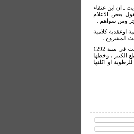
ث ـ ان ابن عنقاء
قول بعض الاعلام
ر ومن سواهم .
ة اوعقدية كلامية
يث المشروح .
اما عن النسخة التي بين ايدينا فهي نسخة كتبت في سنة 1292
10 صفحة من القطع الكبير ، وخطها
رطوبة او اكلتها