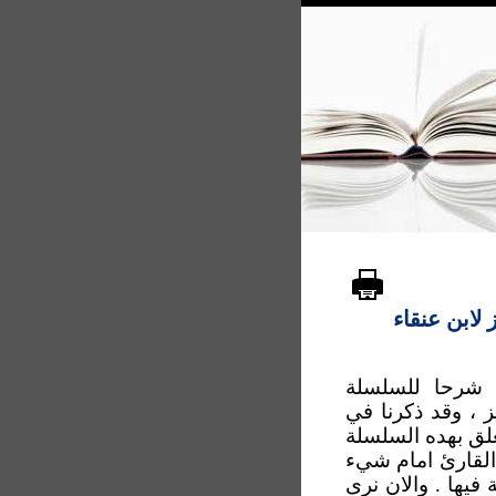
 لابن عنقاء
 شرحا للسلسلة
ز ، وقد ذكرنا في
لق بهده السلسلة
ع القارئ امام شيء
يها . والان نرى