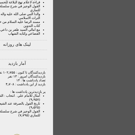
قراءة لاعلام نهج البلاغة للحسي
القول الوجيز في شرح سلسلة ا
للنمازي
والدا النبي صلى الله عليه واله
التراث الاسلامي
مسند الرضا عليه السلام من خ
كتاب التدوين
مع امالي السيد ظفر بن داعي
القضاعي وكتابه الشهاب
لینک های روزانه
آمار بازدید
بازدیدکنندگان تا کنون : ۱۰۲٫۷۵۵ نفر
بازدیدکنندگان امروز : ۱۳ نفر
تعداد یادداشت ها : ۱۴
بازدید از این یادداشت : ۴٫۷۰۸
پر بازدیدترین یادداشت ها :
أمثال للامام علي . انتخاب : الثع
(۹٫۹۵۷)
تاريخ القول بالصرفة عند الشيع
(۹٫۵۲۵)
القول الوجيز في شرح سلسلة ا
للنمازي (۷٫۷۹۵)