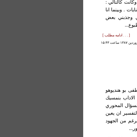
وكانت كالتالي :
يات . وبينما انا
 وجذبني بعض
بوع...
[ . . . ادامه مطلب ]
طفى بو هنديوهو
 الاداب بنمسيك
السؤال المحوري
لتفسير ان يعين
لرغم من الجهود
...