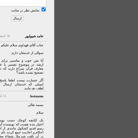
نمایش نظر در سایت
حامد شیواپور
۱۵ اسفند ۱۳۹۱
جناب آقای فهداوی سلام علیکم
سوالی از خدمتتان دارم:
آیا متن خوب و مناسبی برای
ارشد در موضوع تفسیر یا عل
معارف قرآن سراغ دارید که تا
تصحیح نشده باشد؟
اگر جسارت نیست لطفا پاسخ 
ایمیلی که خدمتتان ارسال م
لطف بفرمایید.
lostname
۱۸ آذر ۱۳۹۰
بسمه تعالی
سلام
یک کتابچه کوچک دست نوی
اختیار بنده هست که نویسنده آ
رسم قدیم کشکول مانندی از اش
احکام و احادیث جمع کرده. نام 
در آن یافت شد:ملا...شجاع محل