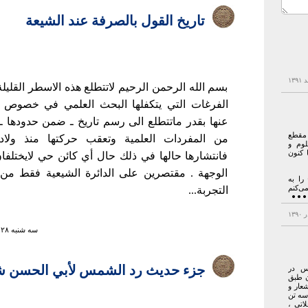
تاريخ القول بالصرفة عند الشيعة
بسم الله الرحمن الرحيم لاتتطلع هذه الاسطر القليل
الفرغات التي يتكفلها البحث العلمي في خصوص ا
عنها بقدر ماتتطلع الى رسم تاريخ ـ ضمن حدودها 
 مقطع
من المفردات العلمية وتعقب حركتها منذ ولادت
وم و
 کنون
فانتشارها حالها في ذلك حال أي كائن حي لايختلفا
الوجهة . مقتصرين على الدائرة الشيعية فقط من 
را به
ی‌کنم
التجربة...
سه شنبه ۲۸ خرداد ۱۳۸۷ ساعت ۱۸:۱۴
جزء حديث رد الشمس لأبي الحسن ش
س در
ن طبق
عار و
سه تن
اتی ،