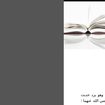
ـ وهو يرد حديث
ي الله عنهما ؛