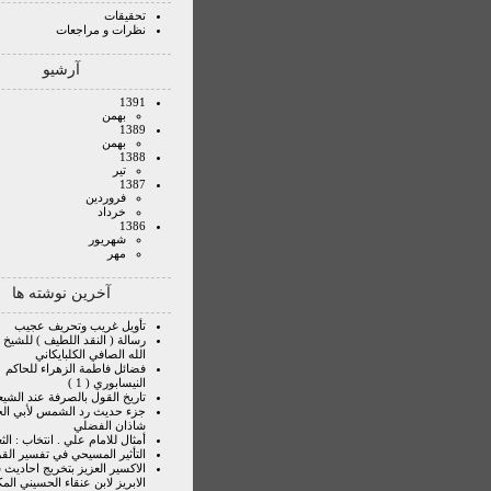
تحقیقات
نظرات و مراجعات
آرشیو
1391
بهمن
1389
بهمن
1388
تير
1387
فروردين
خرداد
1386
شهريور
مهر
آخرین نوشته ها
تأويل غريب وتحريف عجيب
رسالة ( النقد اللطيف ) للشيخ
الله الصافي الكلبايكاني
فضائل فاطمة الزهراء للحاكم
النيسابوري ( 1 )
تاريخ القول بالصرفة عند الشيع
جزء حديث رد الشمس لأبي ال
شاذان الفضلي
أمثال للامام علي . انتخاب : الثع
التأثير المسيحي في تفسير الق
الاكسير العزيز بتخريج احاديث
الابريز لابن عنقاء الحسيني الم