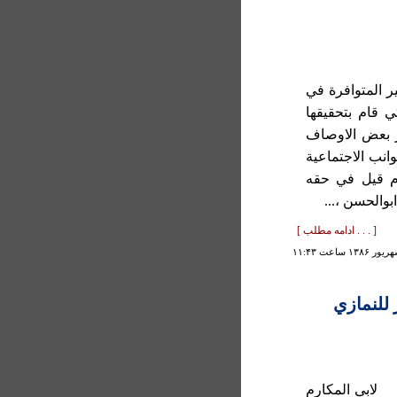
 المتوافرة في
ي قام بتحقيقها
كر بعض الاوصاف
نب الاجتماعية
ام قيل في حقه
ابوالحسن ،...
[ . . . ادامه مطلب ]
 للنمازي
لابي المكارم