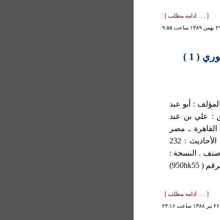
[ . . . ادامه مطلب ]
 ( 1 )
مؤلف : أبو عبد
ري ، المتوفى سنة 405 المحقق : علي بن عبد
 القاهرة ـ مصر
.الطبعة : الطبعة الاولى ، 1429 هـ \ 2008 م .عدد الأحاديث : 232
صنف . النسخة :
من مخطوطات مكتبة ملت كتابخانه في أنقره بتركيابرقم ( 950hk55)
[ . . . ادامه مطلب ]
۲