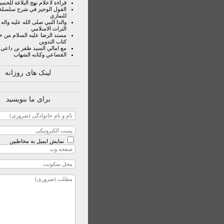
قراءة لاعلام نهج البلاغة للحسي
القول الوجيز في شرح سلسلة ا
للنمازي
والدا النبي صلى الله عليه واله
التراث الاسلامي
مسند الرضا عليه السلام من خ
كتاب التدوين
مع امالي السيد ظفر بن داعي
القضاعي وكتابه الشهاب
لینک های روزانه
برای ما بنویسید
نمایش ایمیل به مخاطبین