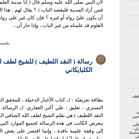
لأن النبي صلى الله عليه وسلّم قال ( أنا مدينة العلم 
فمن أراد المدينة فليقصد الباب ) ؟ يقال لهم : هذا الخب
أن يكون عليّ رواه أو غيره ؟ فإن كان غير علي رواه
العلوم قد علمناه من غير الباب ، وإذا جاز أن...
يكشنبه ۱ بهمن ۱۳۹۱ ساعت ۰۶
رسالة ( النقد اللطيف ) للشيخ لطف ا
الكلبايكاني
 لطف
بطاقة تعريفيّة : 1ـ كتاب الأخبار الدخيلة ، لل
التستري ، تعليق : علي أكبر
ة
حسن
يتعرض الكاتب في هذه الرسالة لجميع الموارد التي
البي
ران
إلى وقفة علمية ناقدة ، وإنما اقتصر على بعض الم
 سلسلة
كي
مناسبة . 4ـ علما ً اننا وقفنا على النص الماثل...