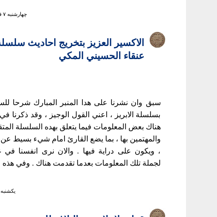
چهارشنبه ۷ فروردين ۱۳۸۷ ساعت ۰:۰۳
الاكسير العزيز بتخريج احاديث سلسلة ا
عنقاء الحسيني المكي
سبق وان نشرنا على هدا المنبر المبارك شرحا للس
بسلسلة الابريز ، اعني القول الوجيز ، وقد ذكرنا في
هناك بعض المعلومات فيما يتعلق بهده السلسلة المتقد
والمهتمين بها ، بما يضع القارئ امام شيء بسيط ع
، ويكون على دراية فيها . والان نرى انفسنا في 
لجملة تلك المعلومات بعدما تقدمت هناك . وفي هذه ال
يكشنبه ۱ مهر ۱۳۸۶ ساعت :۱۰