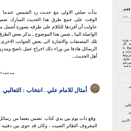
اریخ کتابت
بدأت صلتي الاولى مع حديث رد الشمس عندما
الوقت على جمع طرق هذا الحديث المبارك ضم
 . آیا
رائه و
حاولت أن أفردها للكلام على طرقه بصورة أشمل مم
الواصلة الينا ـ ضمن هذا الموضوع ـ بذكر بعض الطرق 
 ويژه
تلك المصنفات والاشارة الى بعض الجوانب الاخرى 
 كار
وط به
الرسائل هادفا من وراء ذلك اخراج عمل ناضج ومد
ران و
مربوط
أهل الحديث...
تعامل
ي‌كنم
سه شنبه ۷ خرداد ۱۳۸۷ ساعت ۱۹:۰۸
أمثال للامام علي . انتخاب : الثعالبي
البي
ة
وقع ذات يوم بين يدي كتاب تضمن بعضا من رسائل ا
لابريز
المعروف الطائر الصيت ، وكان قد حوى بين دفتيه 