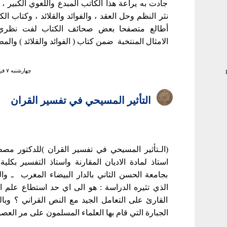
جادت به يراعة هذا الكاتب المبدع واللغوي الكبير ، 
نثر النظم وحل العقد ، والفوائد والقلائد ، وكتاب الكنا
أطالع متصفحا بعض صحائف الكتاب لفت نظري
الامثال المنتخبة ضمن كتاب ( الفوائد والقلائد ) والمط
چهارشنبه ۷ فروردين ۱۳۸۷ ساعت ۱۵:۴۳
التأثير المسيحي في تفسير القران
(الـتأثير المسيحي في تفسير القران )للدكتور مص
استاذ لمادة الاديان المقارنة واستاذ التفسير بكلية
بجامعة الحسن الثاني بالدار البيضاء المغرب ـ و
الذي تثيره الدراسة : هو الى اي حد استطاع علم ا
القارئ على التعامل الجيد مع النص القراني ؟ وبا
الجبارة التي قام بها العلماء المسلمون على مر العصور