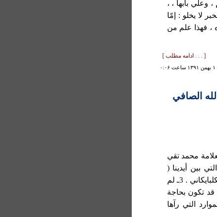
، وعلي بابها ، ،
ر لا يخلو : إمّا
 ، فهذا علم من
[ . . . ادامه مطلب ]
۰:
لله الصافي
محقق العلامة محمد تقي
 الغفاري. 2ـ الرسالة التي بين أيدينا (
النقد اللطيف ) هي بقلم الشيخ لطف الله الصافي الكلبايكاني . 3ـ لم
 قد تكون بحاجة
وارد التي رآها